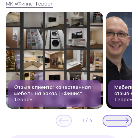
МК «ФинистТерра»
Видеоотзывы
Отзыв клиента: качественная
Мебель н
мебель на заказ | «Финист
отзыв кл
Терра»
Терра»
1
/
6