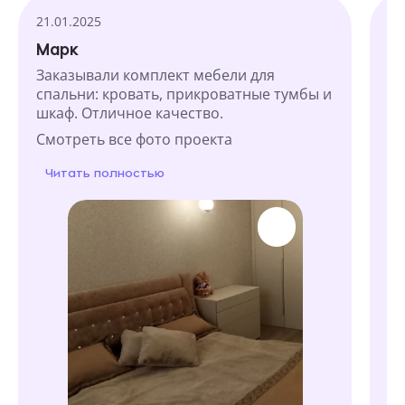
Текстовые отзывы
21.01.2025
07
Марк
Е
Заказывали комплект мебели для
Об
спальни: кровать, прикроватные тумбы и
по
шкаф. Отличное качество.
ди
ш
Смотреть все фото проекта
См
Читать полностью
Ч