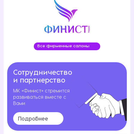
газлифты — 1 месяц;
на светильники, расходные материалы
(лампочки, фильтры и т. п.) — 5 дней;
на смесители, а также на бытовую технику —
согласно гарантийным обязательствам
изготовителя, указанным в паспортах/
инструкциях на Товар.
Все фирменные салоны
Сотрудничество
и партнерство
МК «Финист» стремится
развиваться вместе с
Вами
Подробнее