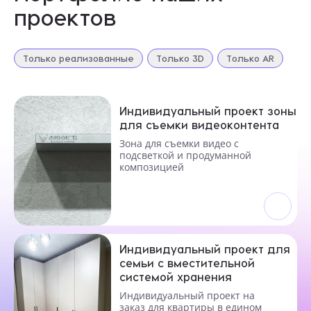
проектов
ОТПРАВИТЬ
Только реализованные
Только 3D
Только AR
Нажимая кнопку «Отправить», я даю свое согласие
на обработку моих персональных данных, в соответствии с
Федеральным законом от 27.07.2006 года № 152-ФЗ
«О персональных данных», на условиях и для целей,
Индивидуальный проект зоны
определенных в
Согласии на обработку персональных данных *
для съемки видеоконтента
Зона для съемки видео с
подсветкой и продуманной
композицией
Индивидуальный проект для
семьи с вместительной
системой хранения
Индивидуальный проект на
заказ для квартиры в едином