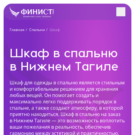
Заполните форму, и наш
Главная
Спальни
Шкаф
менеджер с Вами
Поиск салонов в вашем городе
свяжется!
Шкаф в спальню
Учтем особенности вашего помещения и
интерьера. Разработаем индивидуальный проект
в Нижнем Тагиле
Все салоны
под вас. Рассчитаем стоимость в 3-х вариантах.
Ближайший к вам салон
Шкаф для одежды в спальню является стильным
Нижний Тагил, Октябрьский проспект, 1
и комфортабельным решением для хранения
+7 (922) 223-48-83
любых вещей. Он помогает создать и
максимально легко поддерживать порядок в
Перейти
спальне, а также создают атмосферу, в которой
Как к Вам обращаться?
приятно находиться. Шкаф в спальню на заказ
Нижний Тагил, пр. Ленина, 62
в Нижнем Тагиле — это возможность воплотить
+7 (922) 202-28-40
ваши пожелания в реальность, обеспечив
Телефон
гармонию между эстетикой и практичностью.
Перейти