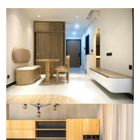
Нижний Тагил, ул. Космонавтов, 13а
Какая мебель вас интересует?
+7 (969) 999-24-14
Перейти
Екатеринбург, ул. Академика Сахарова, 53
Опишите ваши пожелания и предпочтения
+7 (969) 777-61-44
Перейти
Прикрепить файл (1 файл, до 10 Мб)
Екатеринбург, ул. Щорса, 96
+7 (969) 999-24-85
Перейти
Я даю согласие на
обработку
персональных данных
Тюмень, Мельникайте, 104, ТД «Премьер
Дом», 2 этаж
Я принимаю условия
политики
+7 (967) 555-68-60
конфиденциальности
Перейти