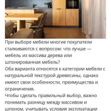
Тюмень, 30 лет Победы, 7, стр.5, ТЦ «Новый
Магнат» 1 этаж.
ОТПРАВИТЬ
+7 (922) 003-11-44
Перейти
Нажимая кнопку «Отправить», я даю свое согласие
на обработку моих персональных данных, в соответствии с
Федеральным законом от 27.07.2006 года № 152-ФЗ
Тюмень, д. Патрушева, ул. Михаила
«О персональных данных», на условиях и для целей,
Лермонтова, 6
определенных в
Согласии на обработку персональных данных *
При выборе мебели многие покупатели
+7 (922) 073-10-75
сталкиваются с вопросом: что лучше —
Перейти
мебель из массива дерева или
шпонированная мебель?
Сургут, ул. Маяковского, 57, Интерьер-
Оба варианта относятся к категории мебели с
Центр «Гулливер»
натуральной текстурой древесины, однако
+7 (967) 555-49-07
имеют свои особенности, преимущества и
Перейти
ограничения.
Чтобы сделать правильный выбор, важно
понимать разницу между массивом и
шпоном, учитывать условия эксплуатации