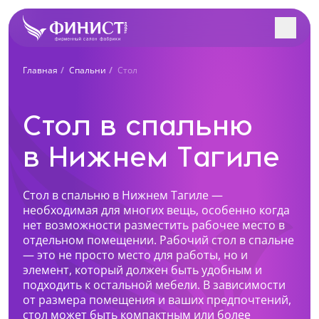
Заполните форму, и наш
Главная
Спальни
Стол
менеджер с Вами
Поиск салонов в вашем городе
свяжется!
Стол в спальню
Учтем особенности вашего помещения и
интерьера. Разработаем индивидуальный проект
в Нижнем Тагиле
Все салоны
под вас. Рассчитаем стоимость в 3-х вариантах.
Ближайший к вам салон
Стол в спальню в Нижнем Тагиле —
Нижний Тагил, Октябрьский проспект, 1
необходимая для многих вещь, особенно когда
+7 (922) 223-48-83
нет возможности разместить рабочее место в
отдельном помещении. Рабочий стол в спальне
Перейти
— это не просто место для работы, но и
Как к Вам обращаться?
элемент, который должен быть удобным и
Нижний Тагил, пр. Ленина, 62
подходить к остальной мебели. В зависимости
+7 (922) 202-28-40
от размера помещения и ваших предпочтений,
Телефон
стол может быть компактным или более
Перейти