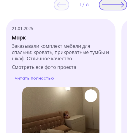
1
/
6
Текстовые отзывы
21.01.2025
07
Марк
Е
Заказывали комплект мебели для
Об
спальни: кровать, прикроватные тумбы и
по
шкаф. Отличное качество.
ди
ш
Смотреть все фото проекта
См
Читать полностью
Ч