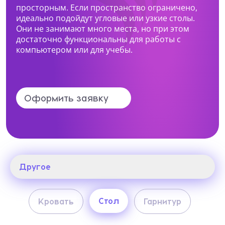
просторным. Если пространство ограничено,
идеально подойдут угловые или узкие столы.
Нижний Тагил, ул. Космонавтов, 13а
Какая мебель вас интересует?
Они не занимают много места, но при этом
+7 (969) 999-24-14
достаточно функциональны для работы с
компьютером или для учебы.
Перейти
Опишите ваши пожелания и предпочтения
Оформить заявку
Прикрепить файл (1 файл, до 10 Мб)
Я даю согласие на
обработку
Другое
персональных данных
Я принимаю условия
политики
Другое
Стол
Кровать
Гарнитур
конфиденциальности
Хранение