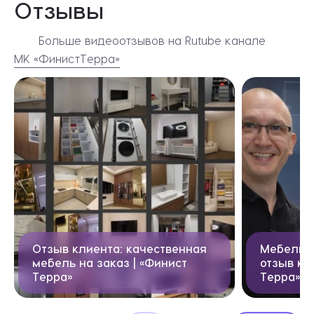
Отзывы
Больше видеоотзывов на Rutube канале
МК «ФинистТерра»
Видеоотзывы
Отзыв клиента: качественная
Мебель н
мебель на заказ | «Финист
отзыв кл
Терра»
Терра»