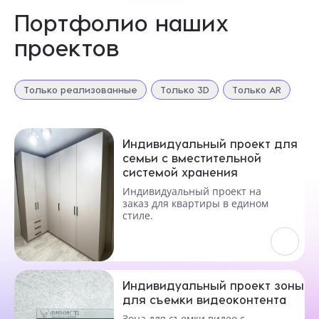
Портфолио наших
ОТПРАВИТЬ
проектов
Нажимая кнопку «Отправить», я даю свое согласие
на обработку моих персональных данных, в соответствии с
Только реализованные
Только 3D
Только AR
Федеральным законом от 27.07.2006 года № 152-ФЗ
«О персональных данных», на условиях и для целей,
определенных в
Согласии на обработку персональных данных *
Индивидуальный проект для
семьи с вместительной
системой хранения
Индивидуальный проект на
заказ для квартиры в едином
стиле.
Индивидуальный проект зоны
для съемки видеоконтента
Зона для съемки видео с