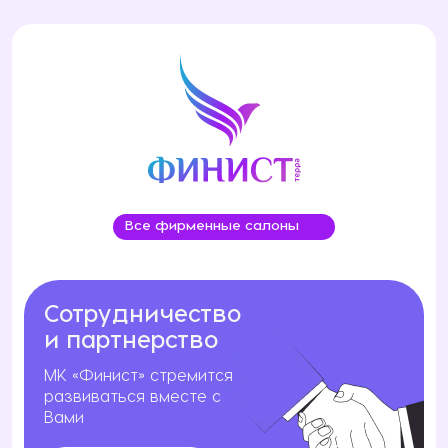
на столешницу из искусственного камня — 18
месяцев;
на мойку из искусственного камня — 12 месяцев;
на светодиодные светильники, трансформаторы,
газлифты — 1 месяц;
на светильники, расходные материалы
(лампочки, фильтры и т. п.) — 5 дней;
на смесители, а также на бытовую технику —
согласно гарантийным обязательствам
изготовителя, указанным в паспортах/
инструкциях на Товар.
Все фирменные салоны
Сотрудничество
и партнерство
МК «Финист» стремится
развиваться вместе с
Вами