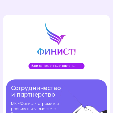
составляет:
на комплект мебели — 12 месяцев;
на столешницу из искусственного камня — 18
месяцев;
на мойку из искусственного камня — 12 месяцев;
на светодиодные светильники, трансформаторы,
газлифты — 1 месяц;
на светильники, расходные материалы
(лампочки, фильтры и т. п.) — 5 дней;
на смесители, а также на бытовую технику —
согласно гарантийным обязательствам
изготовителя, указанным в паспортах/
инструкциях на Товар.
Все фирменные салоны
Сотрудничество
и партнерство
МК «Финист» стремится
развиваться вместе с