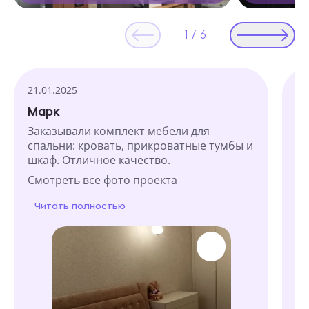
1
/
6
Текстовые отзывы
21.01.2025
07
Марк
Е
Заказывали комплект мебели для
Об
спальни: кровать, прикроватные тумбы и
по
шкаф. Отличное качество.
ди
ш
Смотреть все фото проекта
См
Читать полностью
Ч