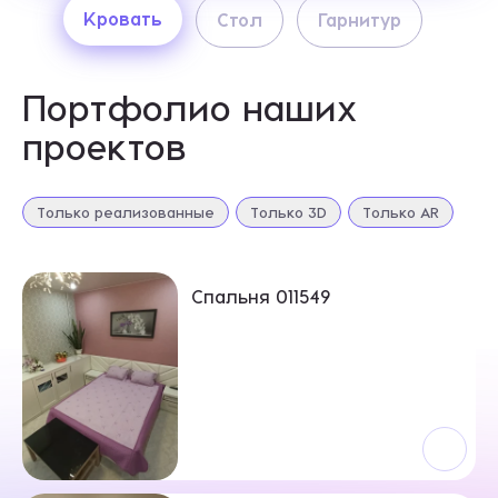
Другое
Кровать
Стол
Гарнитур
ОТПРАВИТЬ
Хранение
Портфолио наших
Нажимая кнопку «Отправить», я даю свое согласие
проектов
на обработку моих персональных данных, в соответствии с
Федеральным законом от 27.07.2006 года № 152-ФЗ
«О персональных данных», на условиях и для целей,
определенных в
Согласии на обработку персональных данных *
Только реализованные
Только 3D
Только AR
Спальня 011549