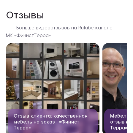
Отзывы
Больше видеоотзывов на Rutube канале
МК «ФинистТерра»
Видеоотзывы
Отзыв клиента: качественная
Мебель н
мебель на заказ | «Финист
отзыв кл
Терра»
Терра»