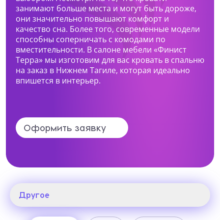
занимают больше места и могут быть дороже,
они значительно повышают комфорт и
Нижний Тагил, ул. Космонавтов, 13а
Какая мебель вас интересует?
качество сна. Более того, современные модели
+7 (969) 999-24-14
способны соперничать с комодами по
вместительности. В салоне мебели «Финист
Перейти
Терра» мы изготовим для вас кровать в спальню
на заказ в Нижнем Тагиле, которая идеально
Опишите ваши пожелания и предпочтения
впишется в интерьер.
Прикрепить файл (1 файл, до 10 Мб)
Оформить заявку
Я даю согласие на
обработку
персональных данных
Я принимаю условия
политики
Другое
конфиденциальности