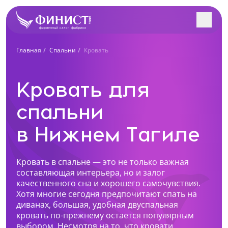
Заполните форму, и наш
Главная
Спальни
Кровать
менеджер с Вами
Поиск салонов в вашем городе
свяжется!
Кровать для
Учтем особенности вашего помещения и
интерьера. Разработаем индивидуальный проект
спальни
Все салоны
под вас. Рассчитаем стоимость в 3-х вариантах.
в Нижнем Тагиле
Ближайший к вам салон
Нижний Тагил, Октябрьский проспект, 1
+7 (922) 223-48-83
Кровать в спальне — это не только важная
составляющая интерьера, но и залог
Перейти
Как к Вам обращаться?
качественного сна и хорошего самочувствия.
Хотя многие сегодня предпочитают спать на
Нижний Тагил, пр. Ленина, 62
диванах, большая, удобная двуспальная
+7 (922) 202-28-40
кровать по-прежнему остается популярным
Телефон
выбором. Несмотря на то, что кровати
Перейти