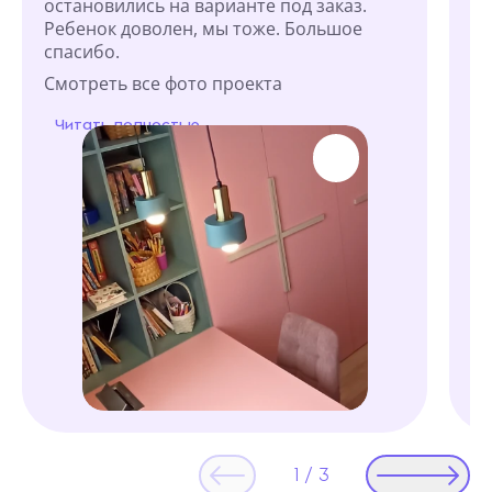
остановились на варианте под заказ.
ма
Ребенок доволен, мы тоже. Большое
См
спасибо.
Ч
Смотреть все фото проекта
Читать полностью
1
/
3