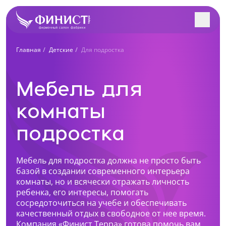
Заполните форму, и наш
Главная
Детские
Для подростка
менеджер с Вами
Поиск салонов в вашем городе
свяжется!
Мебель для
Учтем особенности вашего помещения и
интерьера. Разработаем индивидуальный проект
комнаты
Все салоны
под вас. Рассчитаем стоимость в 3-х вариантах.
подростка
Ближайший к вам салон
Нижний Тагил, Октябрьский проспект, 1
+7 (922) 223-48-83
Мебель для подростка должна не просто быть
базой в создании современного интерьера
Перейти
Как к Вам обращаться?
комнаты, но и всячески отражать личность
ребенка, его интересы, помогать
Нижний Тагил, пр. Ленина, 62
сосредоточиться на учебе и обеспечивать
+7 (922) 202-28-40
качественный отдых в свободное от нее время.
Телефон
Компания «Финист Терра» готова помочь вам
Перейти