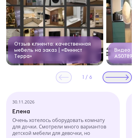
Отзыв клиента: качественная
мебель на заказ | «Финист
Видео от
Терра»
AS0789_
1
/
6
Текстовые отзывы
30.11.2026
23
Елена
Е
Очень хотелось оборудовать комнату
Зд
для дочки. Смотрели много вариантов
де
детской мебели для девочки, но
кр