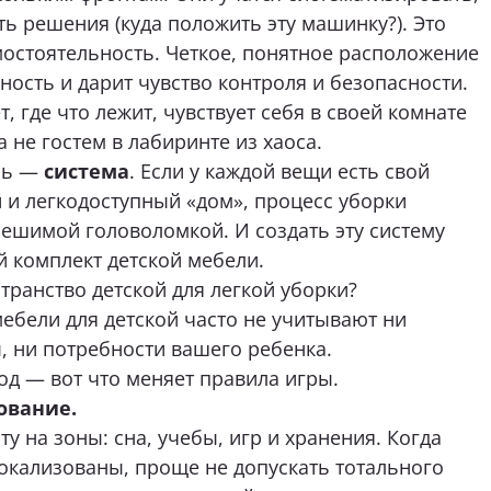
ь решения (куда положить эту машинку?). Это
нимаю условия
политики конфиденциальности
мостоятельность. Четкое, понятное расположение
ость и дарит чувство контроля и безопасности.
, где что лежит, чувствует себя в своей комнате
 не гостем в лабиринте из хаоса.
ОТПРАВИТЬ
сь —
система
. Если у каждой вещи есть свой
 и легкодоступный «дом», процесс уборки
нопку «Отправить», я даю свое согласие на обработку моих персональных
 Федеральным законом от 27.07.2006 года № 152-ФЗ «О персональных данны
решимой головоломкой. И создать эту систему
 для целей, определенных в
Согласии на обработку персональных данных
 комплект детской мебели.
транство детской для легкой уборки?
ебели для детской часто не учитывают ни
, ни потребности вашего ребенка.
д — вот что меняет правила игры.
ование.
у на зоны: сна, учебы, игр и хранения. Когда
окализованы, проще не допускать тотального