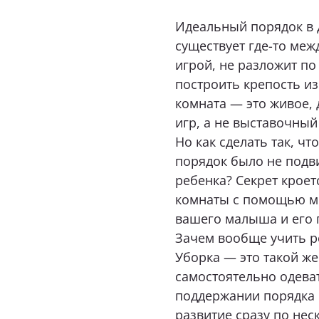
Т
Как к Ва
Екатеринбург, ул. Щорса, 96
Идеальный порядок в 
Т
+7 (969) 999-24-85
существует где-то меж
+
Перейти
игрой, не разложит п
Телефон
Пер
построить крепость из
комната — это живое, 
игр, а не выставочный 
Какая ме
Сургут, ул. Маяковского, 57,
Интерьер-Центр «Гулливер»
Но как сделать так, ч
+7 (967) 555-49-07
порядок было не подви
ребенка? Секрет кроет
Перейти
Опишите в
комнаты с помощью ме
вашего малыша и его 
Зачем вообще учить р
Прикрепит
Уборка — это такой ж
самостоятельно одеват
поддержании порядка в
Я даю 
развитие сразу по нес