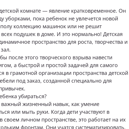
юмень, Мельникайте, 104,
Тюмень, 30 лет Победы,
м обращаться?
детской комнате — явление кратковременное. Он
Д «Премьер Дом», 2 этаж
стр.5, ТЦ «Новый Магна
этаж.
ду уборками, пока ребенок не увлечется новой
7 (967) 555-68-60
+7 (922) 003-11-44
о полу коллекцию машинок или не решит
ейти
Перейти
 всех подушек в доме. И это нормально! Детская
динамичное пространство для роста, творчества и
зал.
бель вас интересует?
тобы после этого творческого взрыва навести
гом, а быстрой и простой задачей для самого
ся в грамотной организации пространства детской
аши пожелания и предпочтения
бели под заказ, созданной специально для
привычек.
ебенка убираться?
ь файл (1 файл, до 10 Мб)
е важный жизненный навык, как умение
ься или мыть руки. Когда дети участвуют в
 своем личном пространстве, это работает на их
согласие на
обработку персональных данных
кольким фронтам. Они учатся систематизировать,