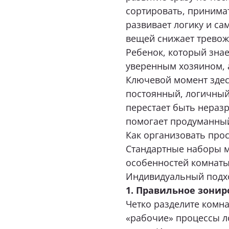
сортировать, принимат
Я при
развивает логику и са
вещей снижает тревожн
Ребенок, который знает
уверенным хозяином, а
Ключевой момент зде
постоянный, логичный
Нажимая к
соответствии с
перестает быть нераз
и
помогает продуманный
Как организовать прос
Стандартные наборы м
особенностей комнаты
Индивидуальный подхо
1. Правильное зонир
Четко разделите комнат
«рабочие» процессы л