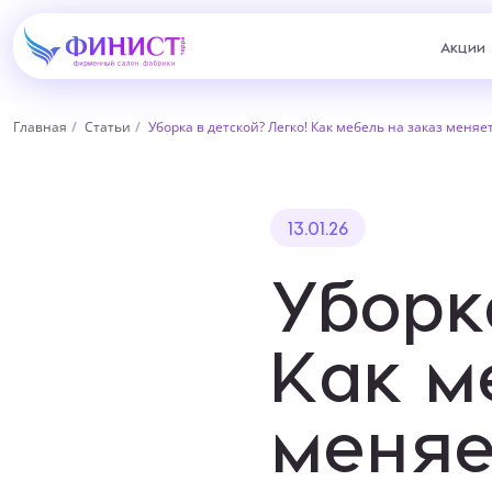
Акции
Главная
Статьи
Уборка в детской? Легко! Как мебель на заказ меняе
Запо
13.01.26
Уборк
Учте
Как м
индивид
Нижний Тагил, пр. Ленина,
Н
62
п
Ближайши
меняе
+7 (922) 202-28-40
+
Перейти
Пер