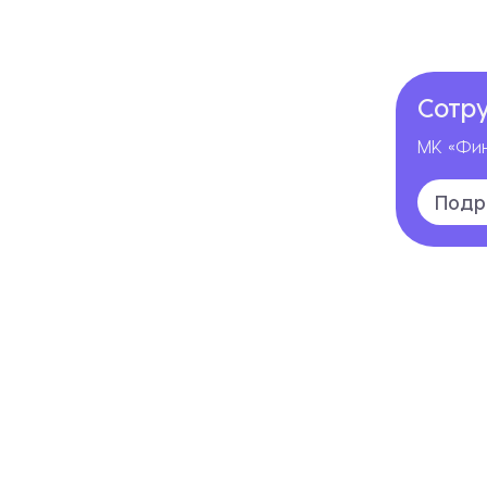
Сотр
МК «Фин
Подр