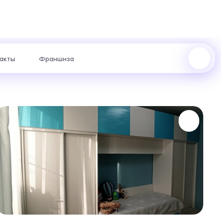
акты
Франшиза
Октябрьский проспект, 1 : +7 (922) 223-48-83
пр. Ленина, 62 : +7 (922) 202-28-40
ул. Космонавтов, 13а : +7 (969) 999-24-14
жер с
отаем
риантах.