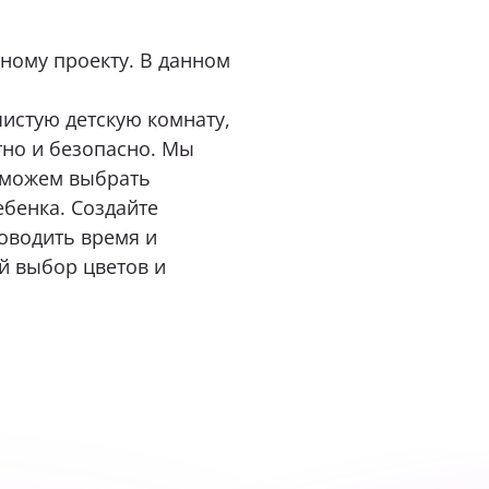
ному проекту
. В данном
нимаю условия
политики конфиденциальности
истую детскую комнату,
тно и безопасно. Мы
оможем выбрать
ОТПРАВИТЬ
бенка. Создайте
оводить время и
нопку «Отправить», я даю свое согласие на обработку моих персональных
й выбор цветов и
 Федеральным законом от 27.07.2006 года № 152-ФЗ «О персональных данны
 для целей, определенных в
Согласии на обработку персональных данных