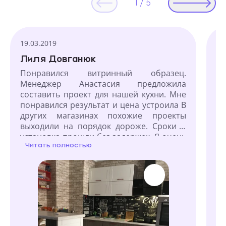
1
/
5
Текстовые отзывы
19.03.2019
12
Лиля Довганюк
Г
Понравился витринный образец.
К
Менеджер Анастасия предложила
по
составить проект для нашей кухни. Мне
о
понравился результат и цена устроила В
по
других магазинах похожие проекты
с
выходили на порядок дороже. Сроки и
п
установка прошли без задержек. Я очень
ус
Читать полностью
Ч
довольна Отдельное спасибо Анастасии
п
за индивидуальный подход и постоянную
за
связь.
де
п
ч
пр
де