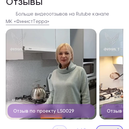
Отзывы
Больше видеоотзывов на Rutube канале
МК «ФинистТерра»
Видеоотзывы
Отзыв по проекту LS0029
Отзыв по