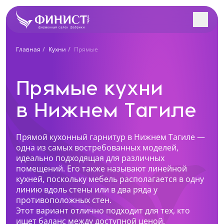
Заполните форму, и наш
Главная
Кухни
Прямые
менеджер с Вами
Поиск салонов в вашем городе
свяжется!
Прямые кухни
Учтем особенности вашего помещения и
интерьера. Разработаем индивидуальный проект
в Нижнем Тагиле
Все салоны
под вас. Рассчитаем стоимость в 3-х вариантах.
Ближайший к вам салон
Прямой кухонный гарнитур в Нижнем Тагиле —
Нижний Тагил, Октябрьский проспект, 1
одна из самых востребованных моделей,
+7 (922) 223-48-83
идеально подходящая для различных
помещений. Его также называют линейной
Перейти
кухней, поскольку мебель располагается в одну
Как к Вам обращаться?
линию вдоль стены или в два ряда у
Нижний Тагил, пр. Ленина, 62
противоположных стен.
+7 (922) 202-28-40
Этот вариант отлично подходит для тех, кто
Телефон
ищет баланс между доступной ценой,
Перейти