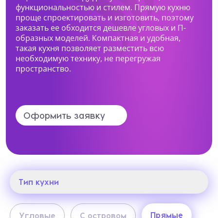
функциональностью и стилем. Прямую кухню
проще спроектировать и изготовить, поэтому
Нижний Тагил, ул. Космонавтов, 13а
Какая мебель вас интересует?
заказать ее обходится дешевле угловых и П-
+7 (969) 999-24-14
образных моделей. Компактная и удобная,
такая кухня позволяет разместить всю
Перейти
необходимую технику, не перегружая
пространство.
Опишите ваши пожелания и предпочтения
Прикрепить файл (1 файл, до 10 Мб)
Оформить заявку
Я даю согласие на
обработку
персональных данных
Тип кухни
Я принимаю условия
политики
конфиденциальности
Тип кухни
Прямые
Угловые
С островом