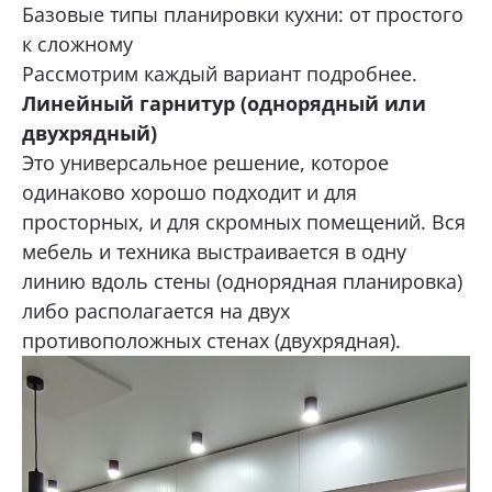
Базовые типы планировки кухни: от простого
Тюмень, 30 лет Победы, 7, стр.5, ТЦ «Новый
к сложному
Магнат» 1 этаж.
ОТПРАВИТЬ
Рассмотрим каждый вариант подробнее.
+7 (922) 003-11-44
Линейный гарнитур (однорядный или
Перейти
Нажимая кнопку «Отправить», я даю свое согласие
двухрядный)
на обработку моих персональных данных, в соответствии с
Федеральным законом от 27.07.2006 года № 152-ФЗ
Тюмень, д. Патрушева, ул. Михаила
Это универсальное решение, которое
«О персональных данных», на условиях и для целей,
Лермонтова, 6
определенных в
Согласии на обработку персональных данных *
одинаково хорошо подходит и для
+7 (922) 073-10-75
просторных, и для скромных помещений. Вся
Перейти
мебель и техника выстраивается в одну
линию вдоль стены (однорядная планировка)
Сургут, ул. Маяковского, 57, Интерьер-
Центр «Гулливер»
либо располагается на двух
+7 (967) 555-49-07
противоположных стенах (двухрядная).
Перейти