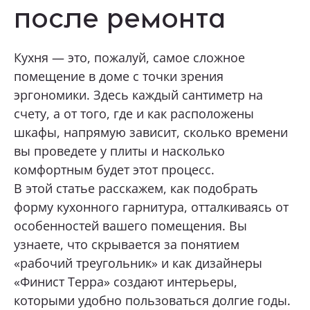
после ремонта
Нижний Тагил, ул. Космонавтов, 13а
Какая мебель вас интересует?
+7 (969) 999-24-14
Кухня — это, пожалуй, самое сложное
Перейти
помещение в доме с точки зрения
эргономики. Здесь каждый сантиметр на
Екатеринбург, ул. Академика Сахарова, 53
Опишите ваши пожелания и предпочтения
счету, а от того, где и как расположены
+7 (969) 777-61-44
шкафы, напрямую зависит, сколько времени
Перейти
вы проведете у плиты и насколько
Прикрепить файл (1 файл, до 10 Мб)
комфортным будет этот процесс.
Екатеринбург, ул. Щорса, 96
В этой статье расскажем, как подобрать
+7 (969) 999-24-85
форму кухонного гарнитура, отталкиваясь от
Перейти
особенностей вашего помещения. Вы
Я даю согласие на
обработку
персональных данных
узнаете, что скрывается за понятием
Тюмень, Мельникайте, 104, ТД «Премьер
Дом», 2 этаж
«рабочий треугольник» и как дизайнеры
Я принимаю условия
политики
+7 (967) 555-68-60
«Финист Терра» создают интерьеры,
конфиденциальности
которыми удобно пользоваться долгие годы.
Перейти