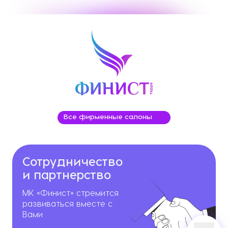
Все фирменные салоны
Сотрудничество
и партнерство
МК «Финист» стремится
развиваться вместе с
Вами