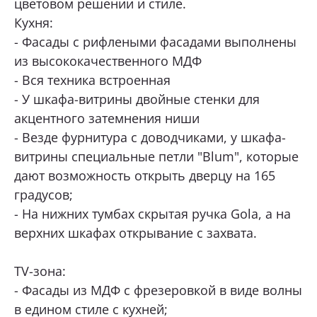
цветовом решении и стиле.
Кухня:
ОТПРАВИТЬ
- Фасады с рифлеными фасадами выполнены
из высококачественного МДФ
- Вся техника встроенная
Нажимая кнопку «Отправить», я даю свое согласие
на обработку моих персональных данных, в соответствии с
- У шкафа-витрины двойные стенки для
Федеральным законом от 27.07.2006 года № 152-ФЗ
«О персональных данных», на условиях и для целей,
акцентного затемнения ниши
определенных в
Согласии на обработку персональных данных *
- Везде фурнитура с доводчиками, у шкафа-
витрины специальные петли "Blum", которые
дают возможность открыть дверцу на 165
градусов;
- На нижних тумбах скрытая ручка Gola, а на
верхних шкафах открывание с захвата.
TV-зона:
- Фасады из МДФ с фрезеровкой в виде волны
в едином стиле с кухней;