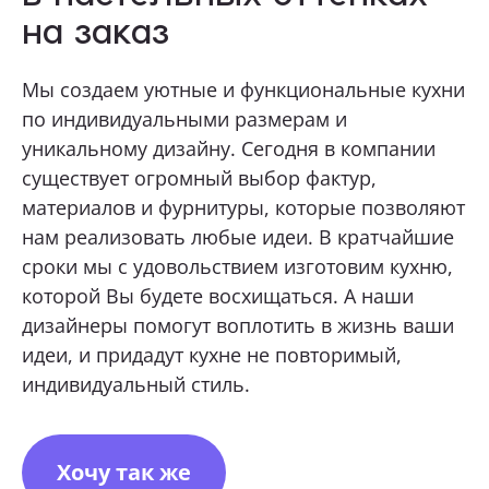
на заказ
ОТПРАВИТЬ
Мы создаем уютные и функциональные кухни
по индивидуальными размерам и
Нажимая кнопку «Отправить», я даю свое согласие
на обработку моих персональных данных, в соответствии с
уникальному дизайну. Сегодня в компании
Федеральным законом от 27.07.2006 года № 152-ФЗ
«О персональных данных», на условиях и для целей,
существует огромный выбор фактур,
определенных в
Согласии на обработку персональных данных *
материалов и фурнитуры, которые позволяют
нам реализовать любые идеи. В кратчайшие
сроки мы с удовольствием изготовим кухню,
которой Вы будете восхищаться. А наши
дизайнеры помогут воплотить в жизнь ваши
идеи, и придадут кухне не повторимый,
индивидуальный стиль.
Хочу так же