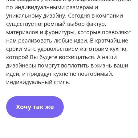
по индивидуальными размерам и
уникальному дизайну. Сегодня в компании
ОТПРАВИТЬ
существует огромный выбор фактур,
материалов и фурнитуры, которые позволяют
Нажимая кнопку «Отправить», я даю свое согласие
на обработку моих персональных данных, в соответствии с
нам реализовать любые идеи. В кратчайшие
Федеральным законом от 27.07.2006 года № 152-ФЗ
«О персональных данных», на условиях и для целей,
сроки мы с удовольствием изготовим кухню,
определенных в
Согласии на обработку персональных данных *
которой Вы будете восхищаться. А наши
дизайнеры помогут воплотить в жизнь ваши
идеи, и придадут кухне не повторимый,
индивидуальный стиль.
Хочу так же