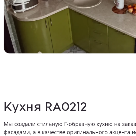
Как к Ва
Телефон
Какая ме
Опишите в
Прикрепит
Кухня RA0212
Мы создали стильную Г-образную кухню на зака
фасадами, а в качестве оригинального акцента и
Я даю 