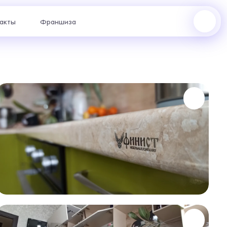
акты
Франшиза
Октябрьский проспект, 1 : +7 (922) 223-48-83
пр. Ленина, 62 : +7 (922) 202-28-40
ул. Космонавтов, 13а : +7 (969) 999-24-14
жер с
отаем
риантах.