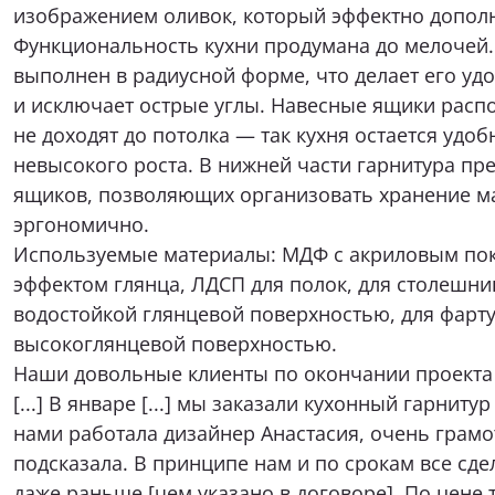
изображением оливок, который эффектно допол
Я при
Функциональность кухни продумана до мелочей
выполнен в радиусной форме, что делает его у
и исключает острые углы. Навесные ящики распо
не доходят до потолка — так кухня остается удо
невысокого роста. В нижней части гарнитура п
ящиков, позволяющих организовать хранение м
Нажимая к
эргономично.
соответствии с
и
Используемые материалы: МДФ с акриловым пок
эффектом глянца, ЛДСП для полок, для столешн
водостойкой глянцевой поверхностью, для фарт
высокоглянцевой поверхностью.
Наши довольные клиенты по окончании проекта 
[...] В январе [...] мы заказали кухонный гарниту
нами работала дизайнер Анастасия, очень грамотно 
подсказала. В принципе нам и по срокам все сде
даже раньше [чем указано в договоре]. По цене т