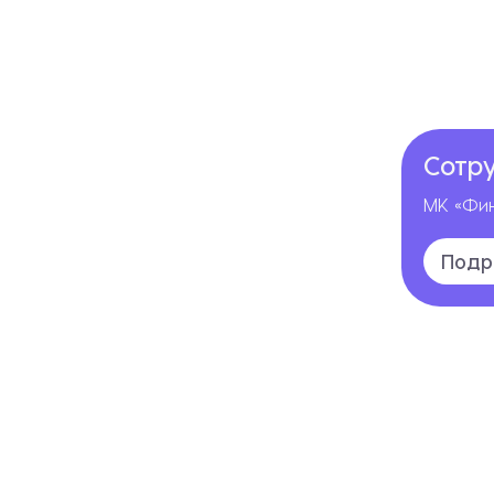
Сотр
МК «Фин
Подр