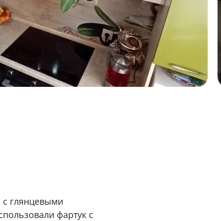
м обращаться?
бель вас интересует?
аши пожелания и предпочтения
ь файл (1 файл, до 10 Мб)
з с глянцевыми
спользовали фартук с
согласие на
обработку персональных данных