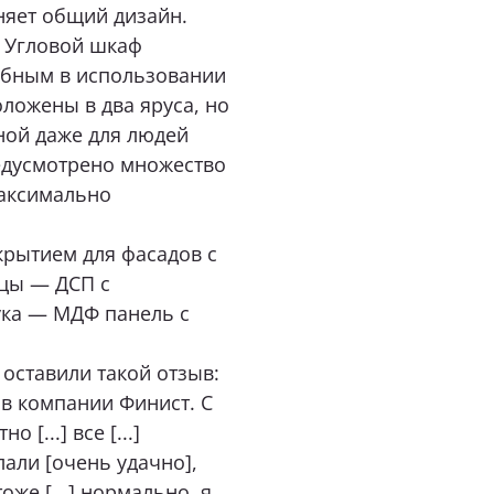
няет общий дизайн.
нимаю условия
политики конфиденциальности
. Угловой шкаф
добным в использовании
ложены в два яруса, но
бной даже для людей
ОТПРАВИТЬ
редусмотрено множество
аксимально
нопку «Отправить», я даю свое согласие на обработку моих персональных
 Федеральным законом от 27.07.2006 года № 152-ФЗ «О персональных данны
 для целей, определенных в
Согласии на обработку персональных данных
рытием для фасадов с
ицы — ДСП с
ука — МДФ панель с
оставили такой отзыв:
р в компании Финист. С
[...] все [...]
лали [очень удачно],
оже [...] нормально, я