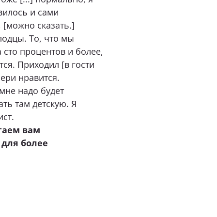
авилось и сами
 [можно сказать.]
лодцы. То, что мы
а сто процентов и более,
ся. Приходил [в гости
чери нравится.
мне надо будет
ать там детскую. Я
ст.
гаем вам
для более