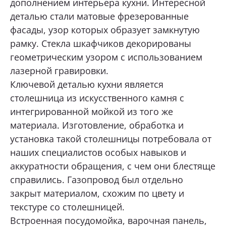
дополнением интерьера кухни. Интересной
деталью стали матовые фрезерованные
ОТПРАВИТЬ
фасады, узор которых образует замкнутую
рамку. Стекла шкафчиков декорированы
геометрическим узором с использованием
Нажимая кнопку «Отправить», я даю свое согласие
на обработку моих персональных данных, в соответствии с
лазерной гравировки.
Федеральным законом от 27.07.2006 года № 152-ФЗ
«О персональных данных», на условиях и для целей,
Ключевой деталью кухни является
определенных в
Согласии на обработку персональных данных *
столешница из искусственного камня с
интегрированной мойкой из того же
материала. Изготовление, обработка и
установка такой столешницы потребовала от
наших специалистов особых навыков и
аккуратности обращения, с чем они блестяще
справились. Газопровод был отдельно
закрыт материалом, схожим по цвету и
текстуре со столешницей.
Встроенная посудомойка, варочная панель,