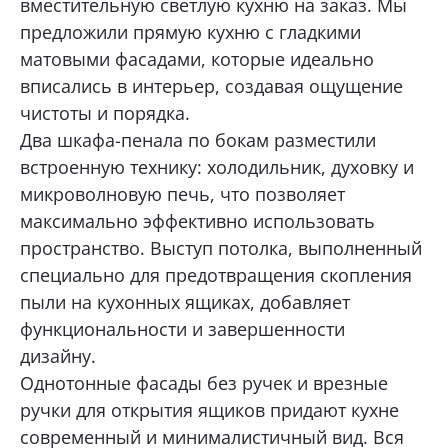
вместительную светлую кухню на заказ. Мы
предложили прямую кухню с гладкими
ОТПРАВИТЬ
матовыми фасадами, которые идеально
вписались в интерьер, создавая ощущение
чистоты и порядка.
Нажимая кнопку «Отправить», я даю свое согласие
на обработку моих персональных данных, в соответствии с
Два шкафа-пенала по бокам разместили
Федеральным законом от 27.07.2006 года № 152-ФЗ
«О персональных данных», на условиях и для целей,
встроенную технику: холодильник, духовку и
определенных в
Согласии на обработку персональных данных *
микроволновую печь, что позволяет
максимально эффективно использовать
пространство. Выступ потолка, выполненный
специально для предотвращения скопления
пыли на кухонных ящиках, добавляет
функциональности и завершенности
дизайну.
Однотонные фасады без ручек и врезные
ручки для открытия ящиков придают кухне
современный и минималистичный вид. Вся