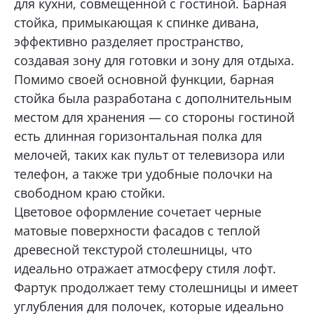
для кухни, совмещенной с гостиной. Барная
стойка, примыкающая к спинке дивана,
ОТПРАВИТЬ
эффективно разделяет пространство,
создавая зону для готовки и зону для отдыха.
Помимо своей основной функции, барная
Нажимая кнопку «Отправить», я даю свое согласие
на обработку моих персональных данных, в соответствии с
стойка была разработана с дополнительным
Федеральным законом от 27.07.2006 года № 152-ФЗ
«О персональных данных», на условиях и для целей,
местом для хранения — со стороны гостиной
определенных в
Согласии на обработку персональных данных *
есть длинная горизонтальная полка для
мелочей, таких как пульт от телевизора или
телефон, а также три удобные полочки на
свободном краю стойки.
Цветовое оформление сочетает черные
матовые поверхности фасадов с теплой
древесной текстурой столешницы, что
идеально отражает атмосферу стиля лофт.
Фартук продолжает тему столешницы и имеет
углубления для полочек, которые идеально