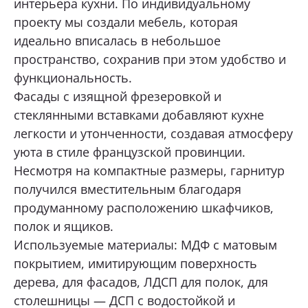
интерьера кухни. По индивидуальному
проекту мы создали мебель, которая
ОТПРАВИТЬ
идеально вписалась в небольшое
пространство, сохранив при этом удобство и
функциональность.
Нажимая кнопку «Отправить», я даю свое согласие
на обработку моих персональных данных, в соответствии с
Фасады с изящной фрезеровкой и
Федеральным законом от 27.07.2006 года № 152-ФЗ
«О персональных данных», на условиях и для целей,
стеклянными вставками добавляют кухне
определенных в
Согласии на обработку персональных данных *
легкости и утонченности, создавая атмосферу
уюта в стиле французской провинции.
Несмотря на компактные размеры, гарнитур
получился вместительным благодаря
продуманному расположению шкафчиков,
полок и ящиков.
Используемые материалы: МДФ с матовым
покрытием, имитирующим поверхность
дерева, для фасадов, ЛДСП для полок, для
столешницы — ДСП с водостойкой и