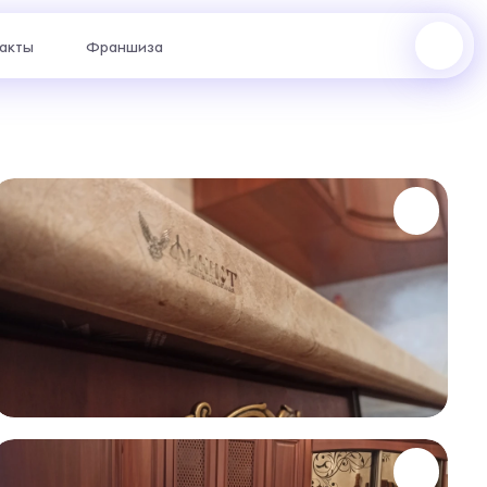
акты
Франшиза
Октябрьский проспект, 1 : +7 (922) 223-48-83
пр. Ленина, 62 : +7 (922) 202-28-40
ул. Космонавтов, 13а : +7 (969) 999-24-14
жер с
отаем
риантах.