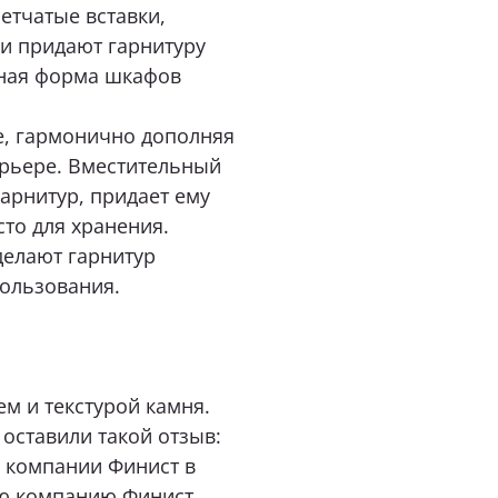
етчатые вставки,
нимаю условия
политики конфиденциальности
ки придают гарнитуру
сная форма шкафов
е, гармонично дополняя
ОТПРАВИТЬ
ерьере. Вместительный
арнитур, придает ему
нопку «Отправить», я даю свое согласие на обработку моих персональных
то для хранения.
 Федеральным законом от 27.07.2006 года № 152-ФЗ «О персональных данны
 для целей, определенных в
Согласии на обработку персональных данных
делают гарнитур
ользования.
м и текстурой камня.
оставили такой отзыв:
й компании Финист в
ую компанию Финист