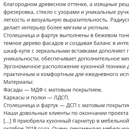
благородном древесном оттенке, а изящные реш
Я при
фрезеровка, стекло с узорами и уникальные руч
легкость и визуальную выразительность. Радиу
делает интерьер более мягким и уютным.
Столешница и фартук выполнены в бежевом тон
темное дерево фасадов и создавая баланс в инт
шкаф-купе с зеркальными вставками дополняет г
Нажимая к
уникальности, обеспечивает дополнительное мес
соответствии с
и
Эргономичное расположение кухонной техники 
практичным и комфортным для ежедневного исп
Материалы:
Фасады — МДФ с матовым покрытием,
Каркасы и полки — ЛДСП,
Столешница и фартук — ДСП с матовым покрытие
Наши довольные клиенты по окончании проекта 
[...] Я приобрела кухонный гарнитур в мебельно
октябре 2018 года. Очень рекомендую мебельн