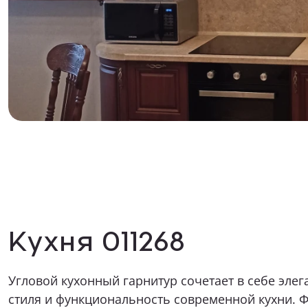
Как к Ва
Телефон
Какая ме
Опишите в
Прикрепит
Кухня 011268
Угловой кухонный гарнитур сочетает в себе элег
стиля и функциональность современной кухни. 
Я даю 