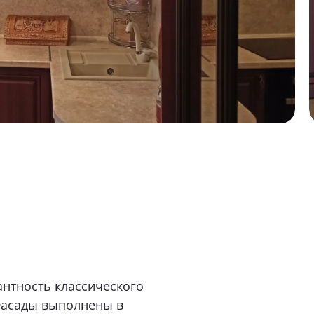
м обращаться?
бель вас интересует?
аши пожелания и предпочтения
ь файл (1 файл, до 10 Мб)
антность классического
Фасады выполнены в
согласие на
обработку персональных данных