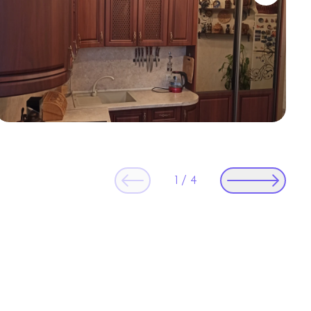
1
/
4