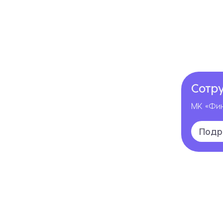
Сотр
МК «Фин
Подр