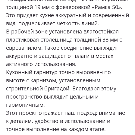
толщиной 19 мм с фрезеровкой «Рамка 50».
Это придает кухне аккуратный и современный
ОТПРАВИТЬ
вид, подчеркивает четкость линий.
В рабочей зоне установлена влагостойкая
Нажимая кнопку «Отправить», я даю свое согласие
на обработку моих персональных данных, в соответствии с
пластиковая столешница толщиной 38 мм с
Федеральным законом от 27.07.2006 года № 152-ФЗ
«О персональных данных», на условиях и для целей,
еврозапилом. Такое соединение выглядит
определенных в
Согласии на обработку персональных данных *
аккуратно и защищает от влаги в местах
активного использования.
Кухонный гарнитур точно выровнен по
высоте с карнизом, установленным
строительной бригадой. Благодаря этому
пространство выглядит цельным и
гармоничным.
Этот проект отражает наш подход: внимание
к деталям, удобство в использовании и
точное выполнение на каждом этапе.