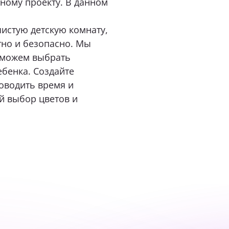
ному проекту
. В данном
нимаю условия
политики конфиденциальности
истую детскую комнату,
тно и безопасно. Мы
оможем выбрать
ОТПРАВИТЬ
бенка. Создайте
оводить время и
нопку «Отправить», я даю свое согласие на обработку моих персональных
й выбор цветов и
 Федеральным законом от 27.07.2006 года № 152-ФЗ «О персональных данны
 для целей, определенных в
Согласии на обработку персональных данных