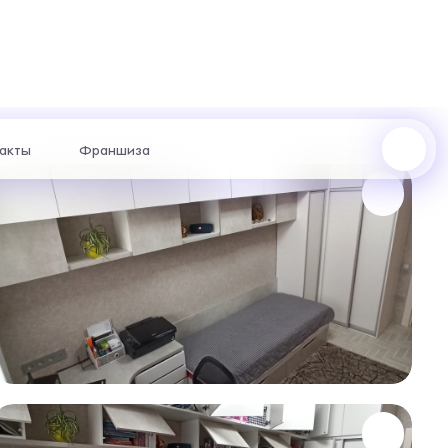
акты
Франшиза
Октябрьский проспект, 1 : +7 (922) 223-48-83
пр. Ленина, 62 : +7 (922) 202-28-40
ул. Космонавтов, 13а : +7 (969) 999-24-14
жер с
отаем
риантах.