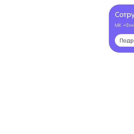
Сотр
МК «Фин
Подр