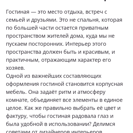
Гостиная — это место отдыха, встреч с
Нижний Тагил, ул. Космонавтов, 13а
Какая мебель вас интересует?
семьей и друзьями. Это не спальня, которая
+7 (969) 999-24-14
по большей части остается приватным
Перейти
пространством жителей дома, куда мы не
пускаем посторонних. Интерьер этого
Екатеринбург, ул. Академика Сахарова, 53
Опишите ваши пожелания и предпочтения
пространства должен быть и красивым, и
+7 (969) 777-61-44
практичным, отражающим характер его
Перейти
Прикрепить файл (1 файл, до 10 Мб)
хозяев.
Одной из важнейших составляющих
Екатеринбург, ул. Щорса, 96
оформления гостиной становится корпусная
+7 (969) 999-24-85
мебель. Она задаёт ритм и атмосферу
Перейти
Я даю согласие на
обработку
комнате, объединяет все элементы в единое
персональных данных
Тюмень, Мельникайте, 104, ТД «Премьер
целое. Как же правильно выбрать её цвет и
Дом», 2 этаж
Я принимаю условия
политики
фактуру, чтобы гостиная радовала глаз и
+7 (967) 555-68-60
конфиденциальности
была удобной в использовании? Делимся
Перейти
советами от дизайнеров интерьеров.