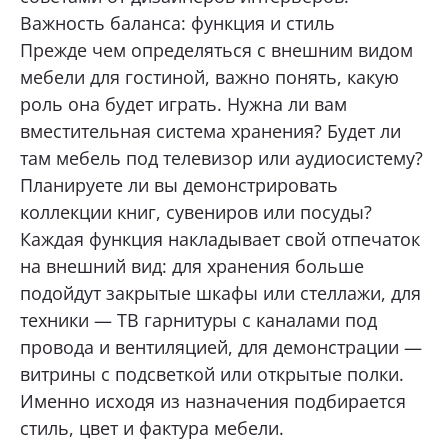
Важность баланса: функция и стиль
Тюмень, 30 лет Победы, 7, стр.5, ТЦ «Новый
Магнат» 1 этаж.
Прежде чем определяться с внешним видом
ОТПРАВИТЬ
+7 (922) 003-11-44
мебели для гостиной, важно понять, какую
роль она будет играть. Нужна ли вам
Перейти
Нажимая кнопку «Отправить», я даю свое согласие
на обработку моих персональных данных, в соответствии с
вместительная система хранения? Будет ли
Федеральным законом от 27.07.2006 года № 152-ФЗ
Тюмень, д. Патрушева, ул. Михаила
«О персональных данных», на условиях и для целей,
там мебель под телевизор или аудиосистему?
Лермонтова, 6
определенных в
Согласии на обработку персональных данных *
Планируете ли вы демонстрировать
+7 (922) 073-10-75
коллекции книг, сувениров или посуды?
Перейти
Каждая функция накладывает свой отпечаток
Сургут, ул. Маяковского, 57, Интерьер-
на внешний вид: для хранения больше
Центр «Гулливер»
подойдут закрытые шкафы или стеллажи, для
+7 (967) 555-49-07
техники — ТВ гарнитуры с каналами под
Перейти
провода и вентиляцией, для демонстрации —
витрины с подсветкой или открытые полки.
Именно исходя из назначения подбирается
стиль, цвет и фактура мебели.