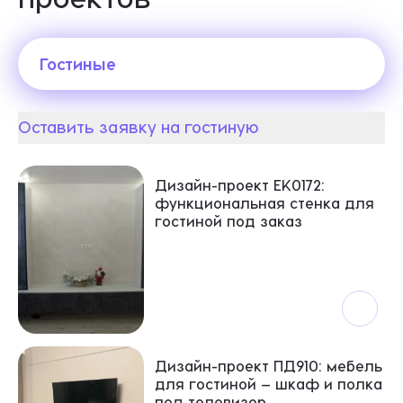
Гостиные
Оставить заявку на гостиную
Гостиные
Дизайн-проект EK0172:
функциональная стенка для
гостиной под заказ
Дизайн-проект ПД910: мебель
для гостиной — шкаф и полка
под телевизор